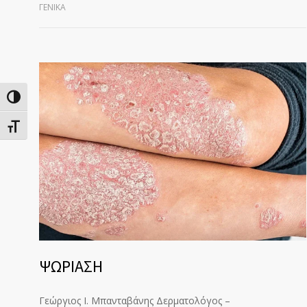
ΓΕΝΙΚΆ
Εναλλαγή Υψηλής Αντίθεσης
Εναλλαγή Μεγέθους Γραμμάτων
ΨΩΡΙΑΣΗ
Γεώργιος Ι. Μπανταβάνης Δερματολόγος –