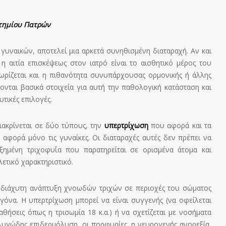
στημίου Πατρών
 γυναικών, αποτελεί μια αρκετά συνηθισμένη διαταραχή. Αν και
 αιτία επισκέψεως στον ιατρό είναι το αισθητικό μέρος του
ωρίζεται και η πιθανότητα συνυπάρχουσας ορμονικής ή άλλης
ονται βασικά στοιχεία για αυτή την παθολογική κατάσταση και
τικές επιλογές.
ιακρίνεται σε δύο τύπους, την
υπερτρίχωση
που αφορά και τα
αφορά μόνο τις γυναίκες. Οι διαταραχές αυτές δεν πρέπει να
ξημένη τριχοφυΐα που παρατηρείται σε ορισμένα άτομα και
λετικό χαρακτηριστικό.
 διάχυτη ανάπτυξη χνοωδών τριχών σε περιοχές του σώματος
όνα. Η υπερτρίχωση μπορεί να είναι συγγενής (να οφείλεται
θήσεις όπως η τρισωμία 18 κ.α.) ή να σχετίζεται με νοσήματα
υγώδης επιδερμόλυση, οι πορφυρίες, η νευρογενής ανορεξία,