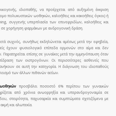
οικογενής, ιδιοπαθής, να προέρχεται από αυξημένη έκκριση
μο πολυκυστικών ωοθηκών, καλοήθεις και κακοήθεις όγκοι) ή
ing, συγγενής υπερπλασία των επινεφριδίων, καλοήθεις και
αι σε χορήγηση φαρμάκων με ανδρογονική δράση.
κετά συχνός, συνήθως εκδηλώνεται αμέσως μετά την εφηβεία,
ενείς έχουν φυσιολογικό επίπεδα ορμονών στο αίμα και δεν
. Παρατηρείται επίσης σε γυναίκες μετά την εμμηνόπαυση όταν
ίδραση των οιστρογόνων. Οι περισσότερες ασθενείς που
 ανήκουν σε αυτή την κατηγορία. Η διάγνωση του ιδιοπαθούς
λεισμό των άλλων πιθανών αιτίων.
 ωοθηκών
προσβάλει ποσοστό 6% περίπου των γυναικών
τηρίζεται από χρόνια ανωορρηξία και υπερανδρογοναιμία σε
δου, στειρότητα, παχυσαρκία και συμπτώματα σχετιζόμενα με
κμή και αλωπεκία.