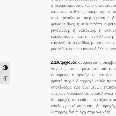
η δερματομυοσίτις και ο υποσιτισμό
κακώσεις, σε θέσεις τραυματισμού τ
που προκαλούν υπερτρίχωση ή δασ
φαινοθειζίνες, η μεθυλντόπα, η μετ
μινοξιδίλη, η διαζοξίδη, η φαινυ
κυκλοσπορίνη και η πενικιλλαμίνη.
εμφανίζεται αιφνιδίως μπορεί να σχ
μαστού, των πνευμόνων ή άλλων οργ
Δασυτριχισμός
ονομάζεται η υπερβολ
γυναίκας που επηρεάζονται από τα αν
Εναλλαγή Υψηλής Αντίθεσης
οι παρειές, το πηγούνι, οι μαστοί, η 
Εναλλαγή Μεγέθους Γραμμάτων
αρκετά συχνή διαταραχή καθώς προσβ
αποτέλεσμα είτε αυξημένων επιπέδ
τριχικών θυλάκων σε φυσιολογικά 
διαταραχές, που επίσης σχετίζονται 
καρδιαγγειακά νοσήματα, διαταραχές 
διαταραγμένη ανοχή στην γλυκόζη.