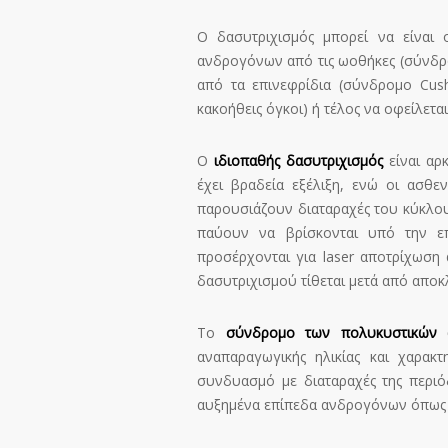
Ο δασυτριχισμός μπορεί να είναι 
ανδρογόνων από τις ωοθήκες (σύνδρο
από τα επινεφρίδια (σύνδρομο Cush
κακοήθεις όγκοι) ή τέλος να οφείλετ
Ο
ιδιοπαθής δασυτριχισμός
είναι αρ
έχει βραδεία εξέλιξη, ενώ οι ασθ
παρουσιάζουν διαταραχές του κύκλου
παύουν να βρίσκονται υπό την επ
προσέρχονται για laser αποτρίχωση
δασυτριχισμού τίθεται μετά από αποκ
Το
σύνδρομο των πολυκυστικών
αναπαραγωγικής ηλικίας και χαρακ
συνδυασμό με διαταραχές της περιό
αυξημένα επίπεδα ανδρογόνων όπως α