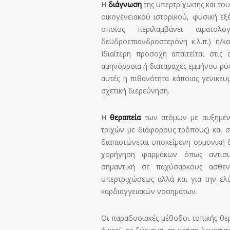
Η
διάγνωση
της υπερτρίχωσης και του
οικογενειακού ιστορικού, φυσική εξ
οποίος περιλαμβάνει αιματολο
δεϋδροεπιανδροστερόνη κ.λ.π.) ή/κ
Ιδιαίτερη προσοχή απαιτείται στις
αμηνόρροια ή διαταραχές εμμήνου ρύσε
αυτές η πιθανότητα κάποιας γενικευμ
σχετική διερεύνηση.
Η
θεραπεία
των ατόμων με αυξημένη
τριχών με διάφορους τρόπους) και σ
διαπιστώνεται υποκείμενη ορμονική 
χορήγηση φαρμάκων όπως αντισυλλ
σημαντική σε παχύσαρκους ασθεν
υπερτριχώσεως αλλά και για την ε
καρδιαγγειακών νοσημάτων.
Οι παραδοσιακές μέθοδοι τοπικής θε