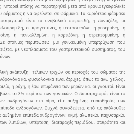
ς. Μπορεί επίσης να παρατηρηθεί μετά από κρανιοεγκεφαλικές
ου δέρματος ή να οφείλεται σε φάρμακα. Τα κυριότερα φάρμακα
υτριχισμό είναι τα αναβολικά στεροειδή, η δαναζόλη, οι
οκλοπραμίδη, οι προγεστίνες, η τεστοστερόνη, η ρεσερπίνη, η
τοΐνη, η πενικιλλαμίνη, η κορτιζόνη, η στρεπτομυκίνη, η
 Σε σπάνιες περιπτώσεις, μια γενικευμένη υπερτρίχωση που
ετίζεται με νεοπλάσματα του γαστρεντερικού συστήματος, του
άνων.
ική ανάπτυξη τελικών τριχών σε περιοχές του σώματος της
δρογόνα και φυσιολογικά είναι άτριχες, όπως το άνω χείλος ,
κοιλία, η ράχη, η έσω επιφάνεια των μηρών και οι γλουτοί. Είναι
άλει το 8% περίπου των γυναικών. Ο δασυτριχισμός είναι το
ων ανδρογόνων στο αίμα, είτε αυξημένης ευαισθησίας των
επίπεδα ανδρογόνων. Συχνά συνοδεύεται από τις ακόλουθες
με αυξημένα επίπεδα ανδρογόνων: ακμή, αλωπεκία, παχυσαρκία,
των λιπιδίων, υπέρταση, διαταραχές περιόδου, στειρότητα και