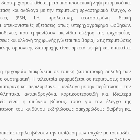
 δασυτριχισμού τίθεται μετά από προσεκτική λήψη ατομικού και
έταση και ανάλογα με την περίπτωση εργαστηριακό έλεγχο, ο
γικές (FSH, LH, προλακτίνη, τεστοστερόνη, θειική
αι απεικονιστικές εξετάσεις όπως υπερηχογράφημα ωοθηκών.
 ασθενείς που εμφανίζουν αιφνίδια αύξηση της τριχοφυΐας,
ως και αλλαγή της φωνής (γίνεται πιο βαριά). Στις περιπτώσεις
ένης ορμονικής διαταραχής είναι αρκετά υψηλή και απαιτείται
 τριχοφυΐα διακρίνεται σε τοπική (καταστροφή δηλαδή των
ε συστηματική. Η τελευταία εφαρμόζεται σε περιπτώσεις όπου
διαταραχή και περιλαμβάνει – ανάλογα με την περίπτωση – την
ηπτικά, αντιανδρογόνα, κορτικοστεροειδή κ.α. Ιδιαίτερα
είς είναι η απώλεια βάρους, τόσο για τον έλεγχο της
λάττωση του κινδύνου εκδηλώσεως σακχαρώδους διαβήτη και
ραπείας περιλαμβάνουν την εκρίζωση των τριχών με τσιμπιδάκι