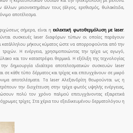
τικών ή κερατολυτικών ουσιών και την ηλεκτρόλυση με βελόνα.
 άλλων μειονεκτημάτων τους (άλγος, ερεθισμός, θυλακίτιδα,
μόνιμο αποτέλεσμα.
ριχώσεως σήμερα, είναι η
εκλεκτική φωτοθερμόλυση με laser
.
ύνται συσκευές laser διαφόρων τύπων οι οποίες παράγουν
αι κατάλληλου μήκους κύματος ώστε να απορροφούνται από την
 τριχών. Η ενέργεια, χρησιμοποιώντας την τρίχα ως αγωγό,
θύλακο και τον καταστρέφει θερμικά. Η εξέλιξη της τεχνολογίας
α την δημιουργία ιδιαίτερα αποτελεσματικών συσκευών laser
ι σε κάθε τύπο δέρματος και τρίχας και επιτυγχάνουν σε μικρό
όνιμα αποτελέσματα. Τα laser Αλεξανδρίτη θεωρούνται ως η
τρέπουν την διοχέτευση στην τρίχα φωτός υψηλής ενέργειας,
ώσουν πολύ τον χρόνο παλμού επιτυγχάνοντας εξαιρετικά
κτόχρωμες τρίχες. Στα χέρια του εξειδικευμένου δερματολόγου η