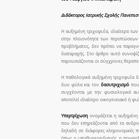
Διδάκτορος Ιατρικής Σχολής Πανεπι
Η αυξημένη τριχοφυΐα, ιδιαίτερα των
στην πλειονότητα των περιπτώσεων η
προβλήματος, δεν πρέπει να παραγν
διαταραχής. Στο άρθρο αυτό συνοψίζ
παρουσιάζονται οι σύγχρονες θεραπευ
Η παθολογικά αυξημένη τριχοφυΐα δ
δυο φύλα και τον
δασυτριχισμό
που 
συγχέονται με την φυσιολογικά αυ
αποτελεί ιδιαίτερο οικογενειακό ή φυ
Υπερτρίχωση
ονομάζεται η αυξημένη
που δεν επηρεάζονται από τα ανδρογ
δηλαδή σε διάφορες κληρονομικές πα
όπως ο υποθυρεοειδισμός, η πομφολ