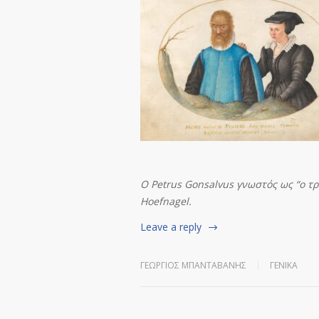
Ο
Petrus
Gonsalvus γνωστός ως “
o τ
Hoefnagel.
Leave a reply
ΓΕΏΡΓΙΟΣ ΜΠΑΝΤΑΒΆΝΗΣ
ΓΕΝΙΚΆ