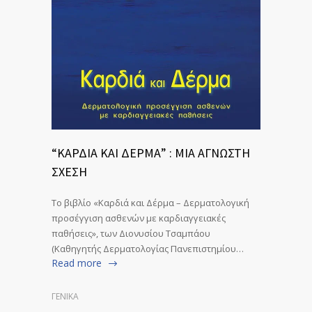
“ΚΑΡΔΙΑ ΚΑΙ ΔΕΡΜΑ” : ΜΙΑ ΑΓΝΩΣΤΗ
ΣΧΕΣΗ
Το βιβλίο «Καρδιά και Δέρμα – Δερματολογική
προσέγγιση ασθενών με καρδιαγγειακές
παθήσεις», των Διονυσίου Τσαμπάου
(Καθηγητής Δερματολογίας Πανεπιστημίου…
Read more
ΓΕΝΙΚΆ