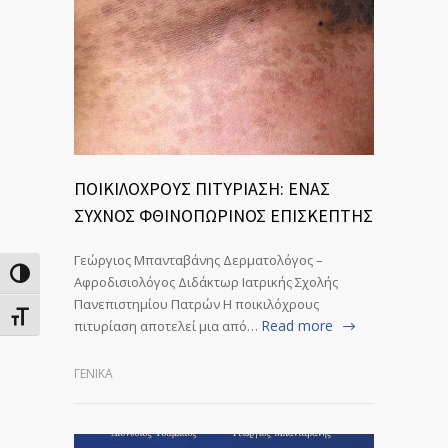
ΠΟΙΚΙΛΟΧΡΟΥΣ ΠΙΤΥΡΙΑΣΗ: ΕΝΑΣ
ΣΥΧΝΟΣ ΦΘΙΝΟΠΩΡΙΝΟΣ ΕΠΙΣΚΕΠΤΗΣ
Γεώργιος Μπανταβάνης Δερματολόγος –
Εναλλαγή Υψηλής Αντίθεσης
Αφροδισιολόγος Διδάκτωρ Ιατρικής Σχολής
Πανεπιστημίου Πατρών Η ποικιλόχρους
Εναλλαγή Μεγέθους Γραμμάτων
Read more
πιτυρίαση αποτελεί μια από…
ΓΕΝΙΚΆ